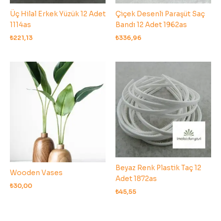
Üç Hilal Erkek Yüzük 12 Adet
Çiçek Desenli Paraşüt Saç
1114as
Bandı 12 Adet 1962as
₺
221,13
₺
336,96
Beyaz Renk Plastik Taç 12
Wooden Vases
Adet 1872as
₺
30,00
₺
45,55