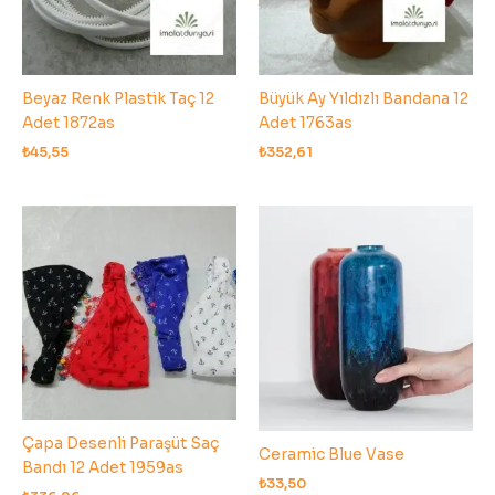
Beyaz Renk Plastik Taç 12
Büyük Ay Yıldızlı Bandana 12
Adet 1872as
Adet 1763as
₺
45,55
₺
352,61
Çapa Desenli Paraşüt Saç
Ceramic Blue Vase
Bandı 12 Adet 1959as
₺
33,50