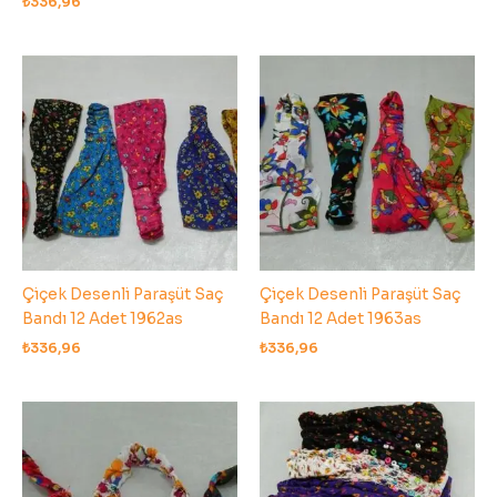
₺
336,96
Çiçek Desenli Paraşüt Saç
Çiçek Desenli Paraşüt Saç
Bandı 12 Adet 1962as
Bandı 12 Adet 1963as
₺
336,96
₺
336,96