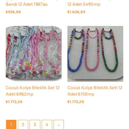
Bandı 12 Adet 1967as
12 Adet 5490mp
₺
336,96
₺
1.406,93
Cocuk Kolye Bileklik Set 12
Cocuk Kolye Bileklik Seti 12
Adet 6962mp
Adet 6158mp
₺
1.172,29
₺
1.172,29
1
2
3
4
→