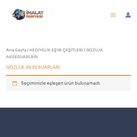
İçeriğe
atla
Ana Sayfa
/
HEDİYELİK EŞYA ÇEŞİTLERİ
/ GÖZLÜK
AKSESUARLARI
GÖZLÜK AKSESUARLARI
Seçiminizle eşleşen ürün bulunamadı.