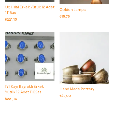
Üç Hilal Erkek Yüzük 12 Adet
Golden Lamps
1115as
₺
15,75
₺
221,13
IYI Kayı Bayraklı Erkek
Hand Made Pottery
Yüzük 12 Adet 1102as
₺
42,00
₺
221,13