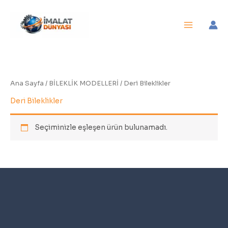
İçeriğe
atla
Ana Sayfa
/
BİLEKLİK MODELLERİ
/ Deri Bileklikler
Deri Bileklikler
Seçiminizle eşleşen ürün bulunamadı.