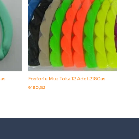
6as
Fosforlu Muz Toka 12 Adet 2180as
₺
180,83