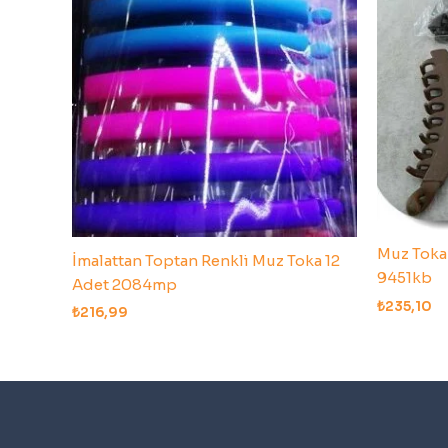
Muz Toka 
İmalattan Toptan Renkli Muz Toka 12
9451kb
Adet 2084mp
₺
235,10
₺
216,99