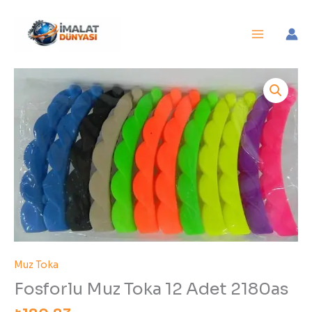
İçeriğe
atla
Fosforlu
Muz
Toka
12
Adet
2180as
adet
Muz Toka
Fosforlu Muz Toka 12 Adet 2180as