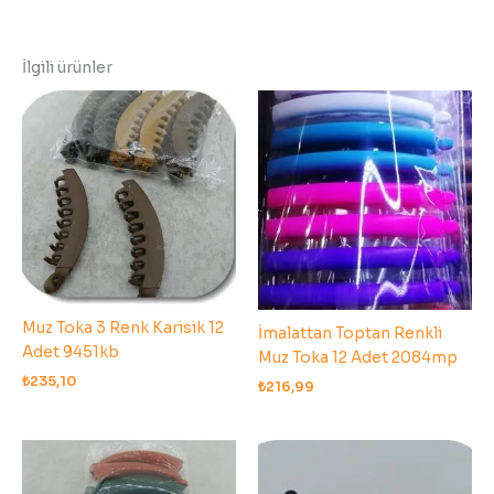
İlgili ürünler
Muz Toka 3 Renk Karisik 12
İmalattan Toptan Renkli
Adet 9451kb
Muz Toka 12 Adet 2084mp
₺
235,10
₺
216,99