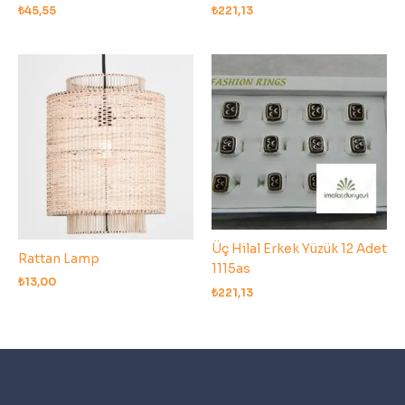
₺
45,55
₺
221,13
Üç Hilal Erkek Yüzük 12 Adet
Rattan Lamp
1115as
₺
13,00
₺
221,13