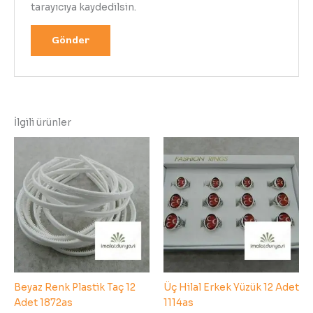
tarayıcıya kaydedilsin.
İlgili ürünler
Beyaz Renk Plastik Taç 12
Üç Hilal Erkek Yüzük 12 Adet
Adet 1872as
1114as