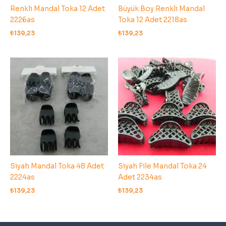
Renkli Mandal Toka 12 Adet
Büyük Boy Renkli Mandal
2226as
Toka 12 Adet 2218as
₺
139,23
₺
139,23
Siyah Mandal Toka 48 Adet
Siyah File Mandal Toka 24
2224as
Adet 2234as
₺
139,23
₺
139,23