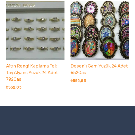
Altın Rengi Kaplama Tek
Desenli Cam Yüzük 24 Adet
Taş Alyans Yüzük 24 Adet
6520as
7920as
₺
552,83
₺
552,83