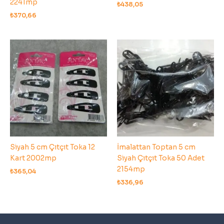
2241mp
₺
438,05
₺
370,66
Siyah 5 cm Çıtçıt Toka 12
İmalattan Toptan 5 cm
Kart 2002mp
Siyah Çıtçıt Toka 50 Adet
2154mp
₺
365,04
₺
336,96