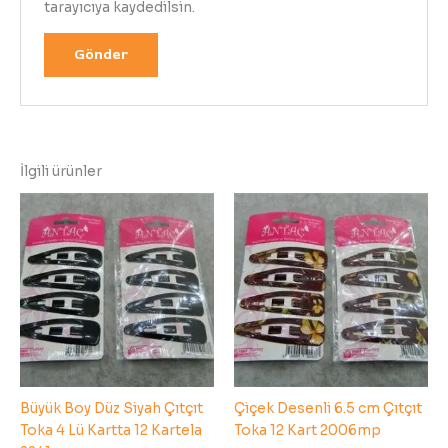
tarayıcıya kaydedilsin.
İlgili ürünler
Büyük Boy Düz Siyah Çıtçıt
Çiçek Desenli 6.5 cm Çıtçıt
Toka 4 Lü Kartta 12 Kartela
Toka 12 Kart 2006mp