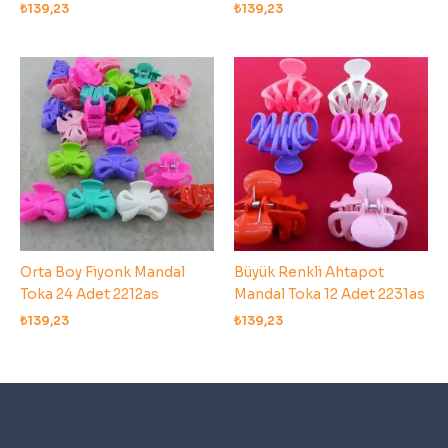
₺
139,23
₺
139,23
Orta Boy Fiyonk Mandal
Büyük Renkli Ahtapot
Toka 24 Adet 2212as
Mandal Toka 12 Adet 2231as
₺
139,23
₺
139,23