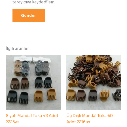
tarayıcıya kaydedilsin.
İlgili ürünler
Siyah Mandal Toka 48 Adet
Üç Dişli Mandal Toka 60
2225as
Adet 2216as