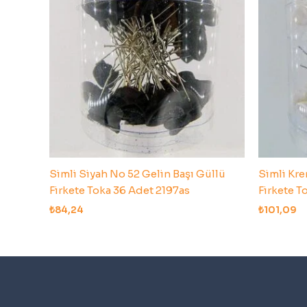
Simli Siyah No 52 Gelin Başı Güllü
Simli Kre
Firkete Toka 36 Adet 2197as
Firkete T
₺
84,24
₺
101,09