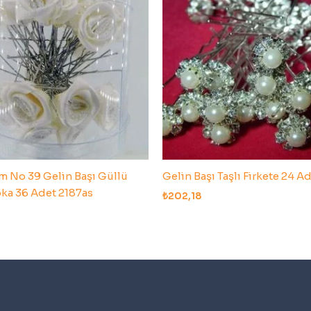
m No 39 Gelin Başı Güllü
Gelin Başı Taşlı Firkete 24 A
oka 36 Adet 2187as
₺
202,18