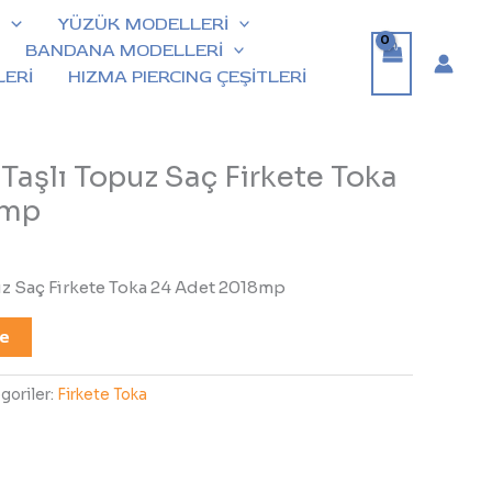
İ
YÜZÜK MODELLERİ
BANDANA MODELLERİ
ERİ
HIZMA PIERCING ÇEŞİTLERİ
 Taşlı Topuz Saç Firkete Toka
8mp
puz Saç Firkete Toka 24 Adet 2018mp
le
goriler:
Firkete Toka