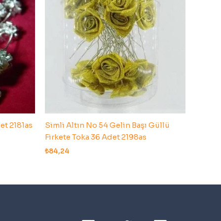
det 2181as
Simli Altın No 54 Gelin Başı Güllü
Firkete Toka 36 Adet 2198as
₺
84,24