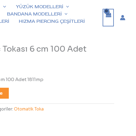
İ
YÜZÜK MODELLERİ
BANDANA MODELLERİ
ERİ
HIZMA PIERCING ÇEŞİTLERİ
 Tokası 6 cm 100 Adet
cm 100 Adet 1811mp
le
oriler:
Otomatik Toka