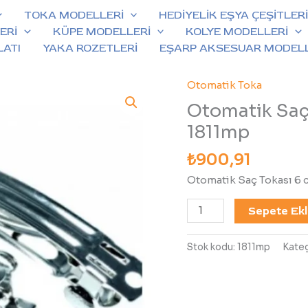
TOKA MODELLERİ
HEDİYELİK EŞYA ÇEŞİTLER
ERİ
KÜPE MODELLERİ
KOLYE MODELLERİ
LATI
YAKA ROZETLERİ
EŞARP AKSESUAR MODELL
Otomatik Toka
Otomatik
Saç
Otomatik Saç
Tokası
1811mp
6
cm
₺
900,91
100
Otomatik Saç Tokası 6 
Adet
1811mp
Sepete Ek
adet
Stok kodu:
1811mp
Kateg