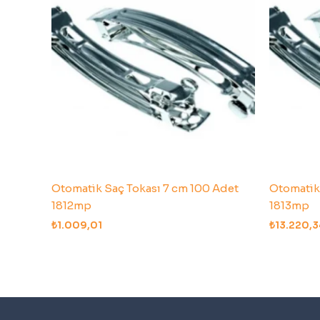
Otomatik Saç Tokası 7 cm 100 Adet
Otomatik
1812mp
1813mp
₺
1.009,01
₺
13.220,