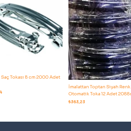
 Saç Tokası 8 cm 2000 Adet
İmalattan Toptan Siyah Renk
34
Otomatik Toka 12 Adet 208
₺
363,23