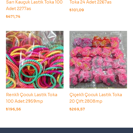
Sarı Kauçuk Lastik Toka 100
Toka 24 Adet 2267as
Adet 2277as
₺
101,09
₺
471,74
Renkli Çocuk Lastik Toka
Çiçekli Çocuk Lastik Toka
100 Adet 2959mp
20 Çift 2808mp
₺
196,56
₺
269,57