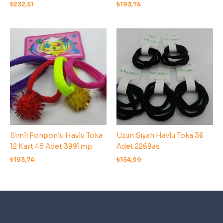
₺
232,51
₺
193,74
Simli Ponponlu Havlu Toka
Uzun Siyah Havlu Toka 36
12 Kart 48 Adet 3991mp
Adet 2269as
₺
193,74
₺
154,99