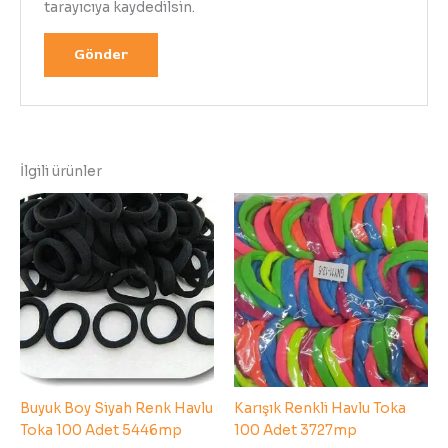
tarayıcıya kaydedilsin.
İlgili ürünler
Buyuk Boy Siyah Renk Havlu
Karışık Renkli Havlu Toka
Toka 100 Adet 5446mp
100 Adet 3727mp