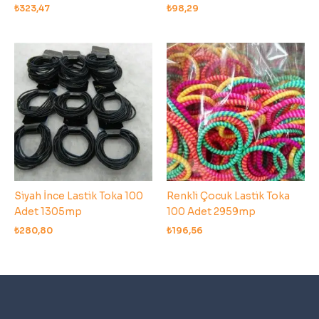
₺
323,47
₺
98,29
Siyah İnce Lastik Toka 100
Renkli Çocuk Lastik Toka
Adet 1305mp
100 Adet 2959mp
₺
280,80
₺
196,56