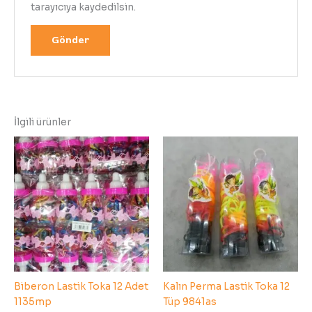
tarayıcıya kaydedilsin.
İlgili ürünler
Biberon Lastik Toka 12 Adet
Kalın Perma Lastik Toka 12
1135mp
Tüp 9841as