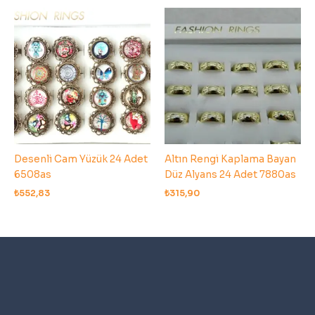
Desenli Cam Yüzük 24 Adet
Altın Rengi Kaplama Bayan
6508as
Düz Alyans 24 Adet 7880as
₺
552,83
₺
315,90