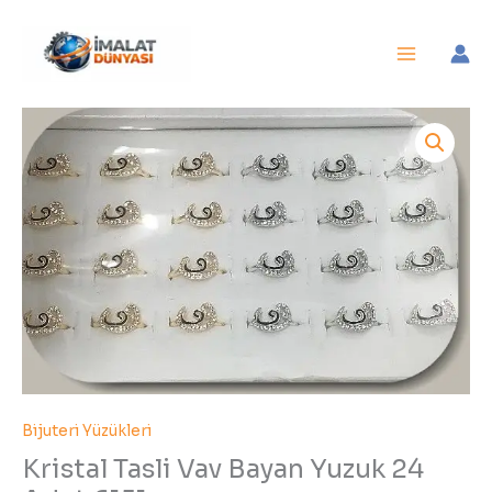
İçeriğe
atla
Kristal
Tasli
Vav
Bayan
Yuzuk
24
Adet
6151mp
adet
Bijuteri Yüzükleri
Kristal Tasli Vav Bayan Yuzuk 24