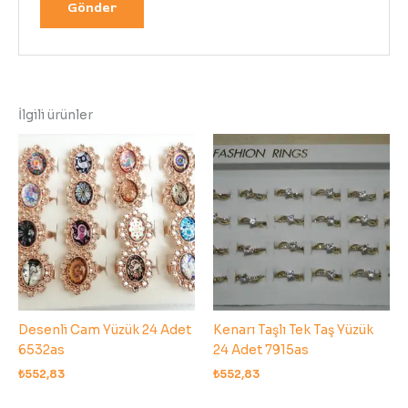
İlgili ürünler
Desenli Cam Yüzük 24 Adet
Kenarı Taşlı Tek Taş Yüzük
6532as
24 Adet 7915as
₺
552,83
₺
552,83