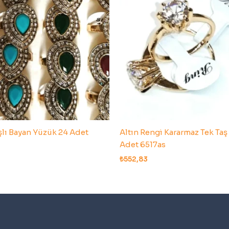
aşlı Bayan Yüzük 24 Adet
Altın Rengi Kararmaz Tek Ta
Adet 6517as
₺
552,83