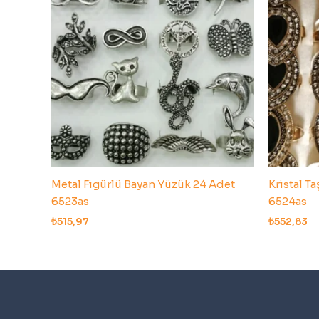
Metal Figürlü Bayan Yüzük 24 Adet
Kristal T
6523as
6524as
₺
515,97
₺
552,83