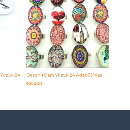
ş Yüzük 24
Desenli Cam Yüzük 24 Adet 6514as
₺
552,83