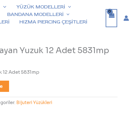
İ
YÜZÜK MODELLERİ
BANDANA MODELLERİ
ERİ
HIZMA PIERCING ÇEŞİTLERİ
 Bayan Yuzuk 12 Adet 5831mp
uk 12 Adet 5831mp
le
goriler:
Bijuteri Yüzükleri