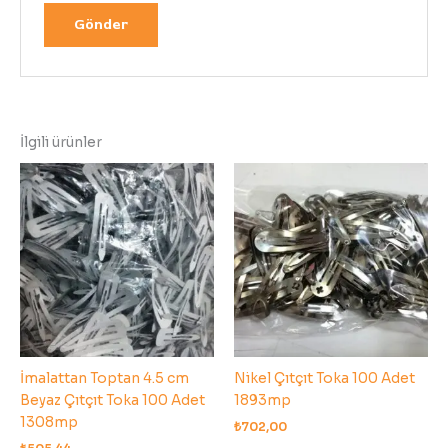
İlgili ürünler
İmalattan Toptan 4.5 cm
Nikel Çıtçıt Toka 100 Adet
Beyaz Çıtçıt Toka 100 Adet
1893mp
1308mp
₺
702,00