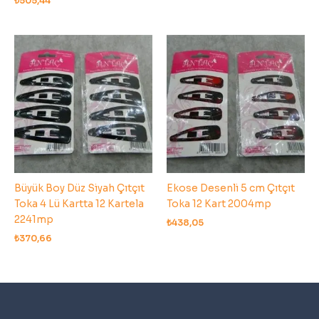
₺
505,44
Büyük Boy Düz Siyah Çıtçıt
Ekose Desenli 5 cm Çıtçıt
Toka 4 Lü Kartta 12 Kartela
Toka 12 Kart 2004mp
2241mp
₺
438,05
₺
370,66