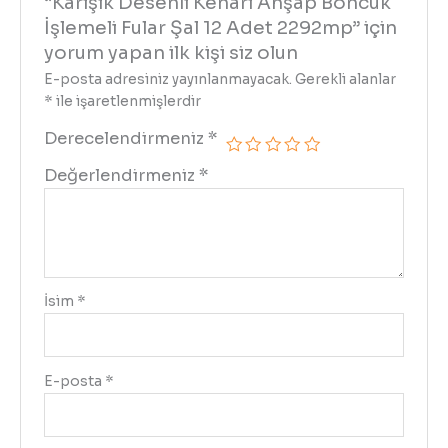
“Karışık Desenli Kenarı Ahşap Boncuk
İşlemeli Fular Şal 12 Adet 2292mp” için
yorum yapan ilk kişi siz olun
E-posta adresiniz yayınlanmayacak.
Gerekli alanlar
*
ile işaretlenmişlerdir
Derecelendirmeniz
*
Değerlendirmeniz
*
İsim
*
E-posta
*