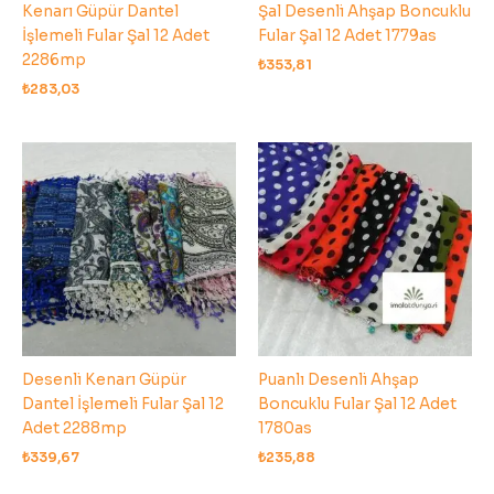
Kenarı Güpür Dantel
Şal Desenli Ahşap Boncuklu
İşlemeli Fular Şal 12 Adet
Fular Şal 12 Adet 1779as
2286mp
₺
353,81
₺
283,03
Desenli Kenarı Güpür
Puanlı Desenli Ahşap
Dantel İşlemeli Fular Şal 12
Boncuklu Fular Şal 12 Adet
Adet 2288mp
1780as
₺
339,67
₺
235,88