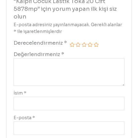
“Kalpli Cocuk Lastik Toka 20 Cift
5878mp” için yorum yapan ilk kişi siz
olun
E-posta adresiniz yayınlanmayacak.
Gerekli alanlar
*
ile işaretlenmişlerdir
Derecelendirmeniz
*
Değerlendirmeniz
*
İsim
*
E-posta
*