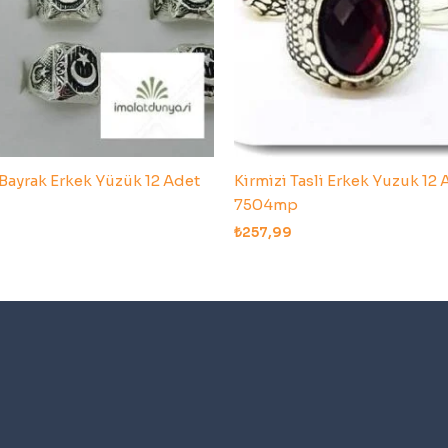
 Bayrak Erkek Yüzük 12 Adet
Kirmizi Tasli Erkek Yuzuk 12 
7504mp
₺
257,99