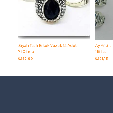
Siyah Tasli Erkek Yuzuk 12 Adet
Ay Yıldız
7505mp
1153as
₺
257,99
₺
221,13