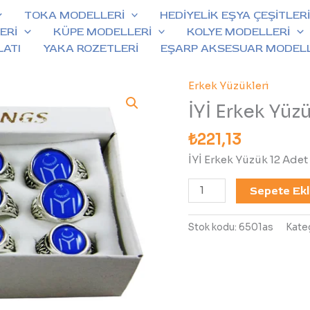
TOKA MODELLERİ
HEDİYELİK EŞYA ÇEŞİTLER
ERİ
KÜPE MODELLERİ
KOLYE MODELLERİ
LATI
YAKA ROZETLERİ
EŞARP AKSESUAR MODELL
Erkek Yüzükleri
İYİ
Erkek
İYİ Erkek Yüz
Yüzük
₺
221,13
12
Adet
İYİ Erkek Yüzük 12 Adet
6501as
adet
Sepete Ek
Stok kodu:
6501as
Kateg