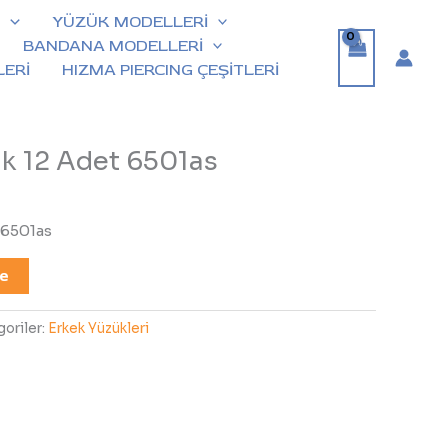
İ
YÜZÜK MODELLERİ
BANDANA MODELLERİ
ERİ
HIZMA PIERCING ÇEŞİTLERİ
ük 12 Adet 6501as
 6501as
le
oriler:
Erkek Yüzükleri