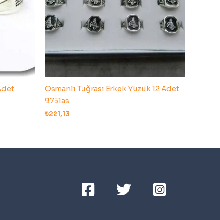
Adet
Osmanlı Tuğrası Erkek Yüzük 12 Adet
9751as
₺
221,13