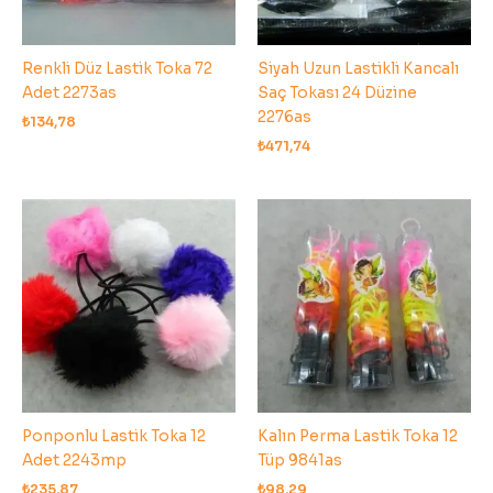
Renkli Düz Lastik Toka 72
Siyah Uzun Lastikli Kancalı
Adet 2273as
Saç Tokası 24 Düzine
2276as
₺
134,78
₺
471,74
Ponponlu Lastik Toka 12
Kalın Perma Lastik Toka 12
Adet 2243mp
Tüp 9841as
₺
235,87
₺
98,29