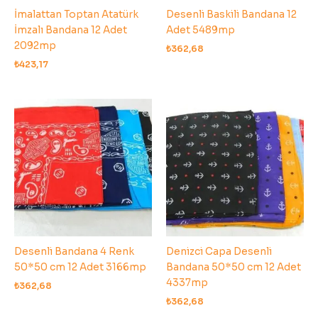
İmalattan Toptan Atatürk
Desenli Baskili Bandana 12
İmzalı Bandana 12 Adet
Adet 5489mp
2092mp
₺
362,68
₺
423,17
Desenli Bandana 4 Renk
Denizci Capa Desenli
50*50 cm 12 Adet 3166mp
Bandana 50*50 cm 12 Adet
4337mp
₺
362,68
₺
362,68