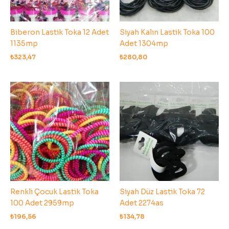
Biberon Lastik Toka 12 Adet
Siyah Kalın Lastik Toka 100
1135mp
Adet 1304mp
₺
323,47
₺
280,80
Renkli Çocuk Lastik Toka
Siyah Düz Lastik Toka 72
100 Adet 2959mp
Adet 2274as
₺
196,56
₺
134,78