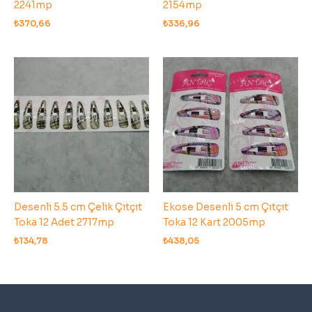
2241mp
2154mp
₺
370,66
₺
336,96
Desenli 5.5 cm Çelik Çıtçıt
Ekose Desenli 5 cm Çıtçıt
Toka 12 Adet 2717mp
Toka 12 Kart 2005mp
₺
134,78
₺
438,05