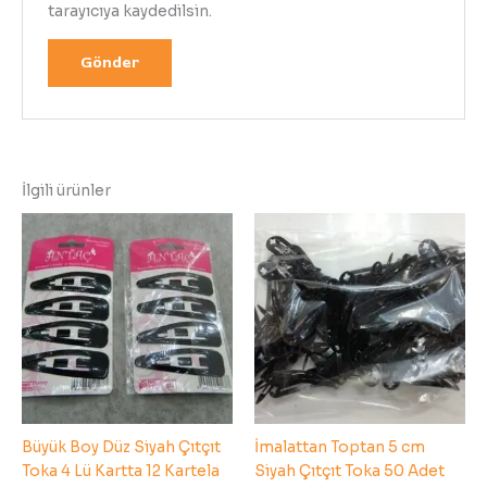
tarayıcıya kaydedilsin.
İlgili ürünler
Büyük Boy Düz Siyah Çıtçıt
İmalattan Toptan 5 cm
Toka 4 Lü Kartta 12 Kartela
Siyah Çıtçıt Toka 50 Adet