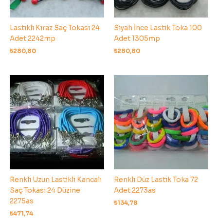
Lastikli Kiraz Saç Tokası 24
Siyah İnce Lastik Toka 100
Adet 2242mp
Adet 1305mp
₺
280,80
₺
280,80
Renkli Uzun Lastikli Kancalı
Renkli Düz Lastik Toka 72
Saç Tokası 24 Düzine
Adet 2273as
2275as
₺
134,78
₺
471,74