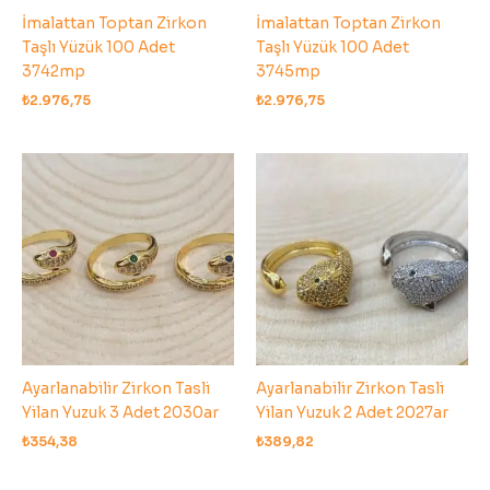
İmalattan Toptan Zirkon
İmalattan Toptan Zirkon
Taşlı Yüzük 100 Adet
Taşlı Yüzük 100 Adet
3742mp
3745mp
₺
2.976,75
₺
2.976,75
Ayarlanabilir Zirkon Tasli
Ayarlanabilir Zirkon Tasli
Yilan Yuzuk 3 Adet 2030ar
Yilan Yuzuk 2 Adet 2027ar
₺
354,38
₺
389,82