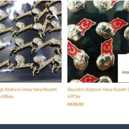
gi Atatürk İmza Yaka Rozeti
Bayraklı Atatürk Yaka Rozeti
8436as
497as
₺
638,82