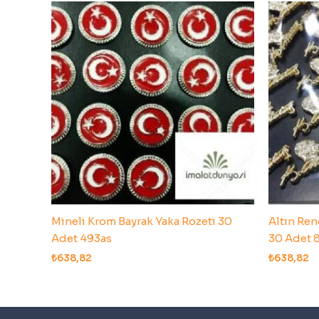
Mineli Krom Bayrak Yaka Rozeti 30
Altın Ren
Adet 493as
30 Adet 
₺
638,82
₺
638,82