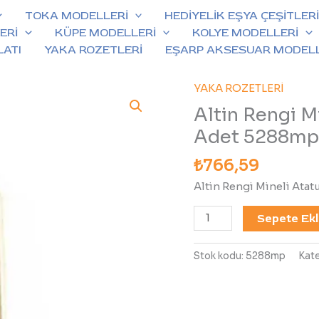
TOKA MODELLERİ
HEDİYELİK EŞYA ÇEŞİTLER
ERİ
KÜPE MODELLERİ
KOLYE MODELLERİ
LATI
YAKA ROZETLERİ
EŞARP AKSESUAR MODELL
YAKA ROZETLERİ
Altin
Rengi
Altin Rengi M
Mineli
Adet 5288mp
Ataturk
Yaka
₺
766,59
Rozeti
Altin Rengi Mineli Ata
30
Adet
Sepete Ek
5288mp
adet
Stok kodu:
5288mp
Kate