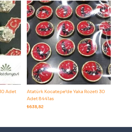
 30 Adet
Atatürk Kocatepe’de Yaka Rozeti 30
Adet 8441as
₺
638,82