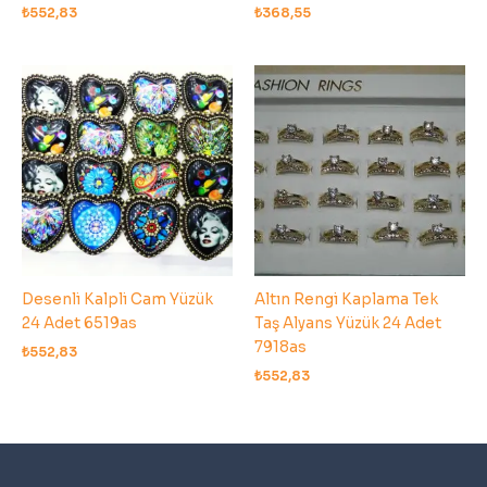
₺
552,83
₺
368,55
Desenli Kalpli Cam Yüzük
Altın Rengi Kaplama Tek
24 Adet 6519as
Taş Alyans Yüzük 24 Adet
7918as
₺
552,83
₺
552,83