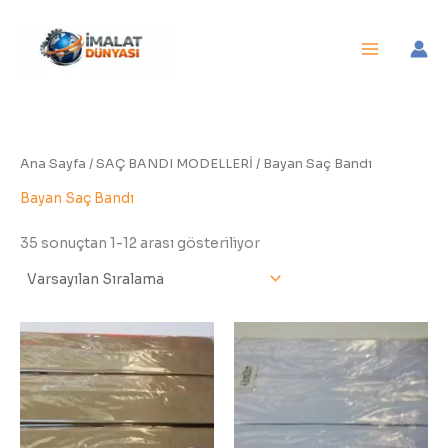
İçeriğe
atla
Ana Sayfa
/
SAÇ BANDI MODELLERİ
/ Bayan Saç Bandı
Bayan Saç Bandı
35 sonuçtan 1-12 arası gösteriliyor