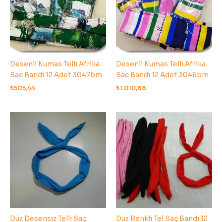
Desenli Kumas Telli Afrika
Desenli Kumas Telli Afrika
Sac Bandi 12 Adet 3047bm
Sac Bandı 12 Adet 3046bm
₺
505,44
₺
1.010,88
Düz Desensiz Telli Saç
Düz Renkli Tel Saç Bandı 12