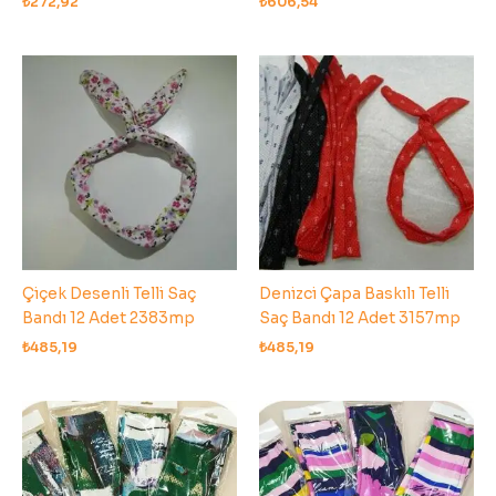
₺
272,92
₺
606,54
Çiçek Desenli Telli Saç
Denizci Çapa Baskılı Telli
Bandı 12 Adet 2383mp
Saç Bandı 12 Adet 3157mp
₺
485,19
₺
485,19