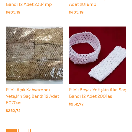
Bandı 12 Adet 2384mp
Adet 2816mp
₺
485,19
₺
485,19
Fileli Açık Kahverengi
Fileli Beyaz Yetişkin Alın Saç
Yetişkin Saç Bandı 12 Adet
Bandı 12 Adet 2001as
5070as
₺
252,72
₺
252,72