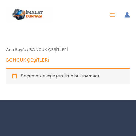
İçeriğe
atla
Ana Sayfa
/ BONCUK ÇEŞİTLERİ
BONCUK ÇEŞİTLERİ
Seçiminizle eşleşen ürün bulunamadı.